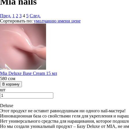
Mia nails
Пред.
1
2
3
4
5
След.
Сортировать по:
умолчанию
имени
цене
Mia Deluxe Base Cream 15 мл
580
сом
шт
Deluxe
Этот продукт не оставит равнодушным ни одного nail-мастера!
Инновационная база со свойствами геля для укрепления и нар
Нет универсального средства для наращивания, которое подошло 
Но мы создали уникальный продукт – Базу Deluxe от MIA, не и