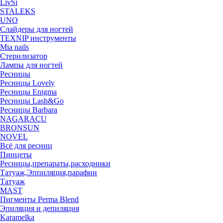
LivSi
STALEKS
UNO
Слайдеры для ногтей
TEXNIP инструменты
Mia nails
Стерилизатор
Лампы для ногтей
Ресницы
Ресницы Lovely
Ресницы Enigma
Ресницы Lash&Go
Ресницы Barbara
NAGARACU
BRONSUN
NOVEL
Всё для ресниц
Пинцеты
Ресницы,препараты,расходники
Татуаж,Эппиляция,парафин
Татуаж
MAST
Пигменты Perma Blend
Эпиляция и депиляция
Karamelka