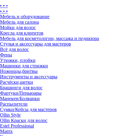
• • •
• • •
Мебель и оборудование
Мебель для салона
Мойки для волос
Кресла для клиентов
Мебель для косметологии, массажа и педикюра
Стулья и аксессуары для мастеров
Всё для волос
Фены
Утюжки, плойки
Машинки для стрижки
Ножницы,бритвы
Инструменты и аксессуары
Расчёски,щетки
Брашинги для волос
Фартуки/Пеньюары
Манекен/Болванки
Распылители
Сумки/Кейсы для мастеров
Ollin Style
Ollin Краски для волос
Estel Professional
Matrix