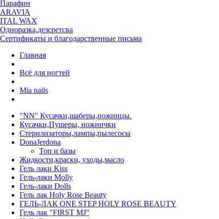
Парафин
ARAVIA
ITAL WAX
Одноразка,дезсретсва
Сертификаты и благодарственные письма
Главная
Всё для ногтей
Mia nails
"NN" Кусачки,шаберы,ножницы.
Кусачки,Пушеры, ножнички
Стерилизаторы,лампы,пылесосы
DonaJerdona
Топ и базы
Жидкости,краски, уходы,масло
Гель лаки Kiss
Гель-лаки Molly
Гель-лаки Dolls
Гель лак Holy Rose Beauty
ГЕЛЬ-ЛАК ONE STEP HOLY ROSE BEAUTY
Гель лак "FIRST MJ"