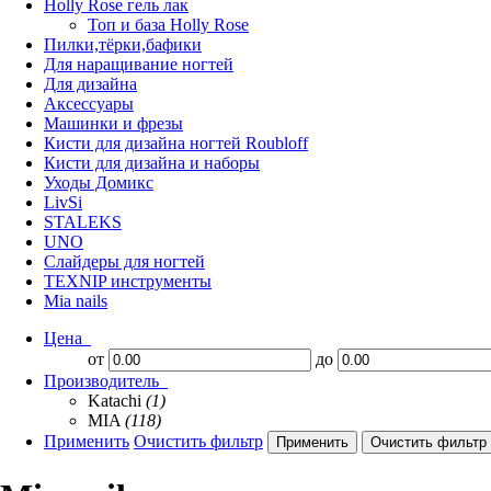
Нolly Rose гель лак
Топ и база Нolly Rose
Пилки,тёрки,бафики
Для наращивание ногтей
Для дизайна
Аксессуары
Машинки и фрезы
Кисти для дизайна ногтей Roubloff
Кисти для дизайна и наборы
Уходы Домикс
LivSi
STALEKS
UNO
Слайдеры для ногтей
TEXNIP инструменты
Mia nails
Цена
от
до
Производитель
Katachi
(1)
MIA
(118)
Применить
Очистить фильтр