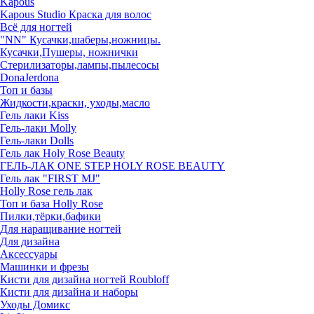
Kapous
Kapous Studio Краска для волос
Всё для ногтей
"NN" Кусачки,шаберы,ножницы.
Кусачки,Пушеры, ножнички
Стерилизаторы,лампы,пылесосы
DonaJerdona
Топ и базы
Жидкости,краски, уходы,масло
Гель лаки Kiss
Гель-лаки Molly
Гель-лаки Dolls
Гель лак Holy Rose Beauty
ГЕЛЬ-ЛАК ONE STEP HOLY ROSE BEAUTY
Гель лак "FIRST MJ"
Нolly Rose гель лак
Топ и база Нolly Rose
Пилки,тёрки,бафики
Для наращивание ногтей
Для дизайна
Аксессуары
Машинки и фрезы
Кисти для дизайна ногтей Roubloff
Кисти для дизайна и наборы
Уходы Домикс