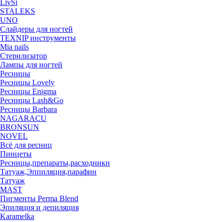
LivSi
STALEKS
UNO
Слайдеры для ногтей
TEXNIP инструменты
Mia nails
Стерилизатор
Лампы для ногтей
Ресницы
Ресницы Lovely
Ресницы Enigma
Ресницы Lash&Go
Ресницы Barbara
NAGARACU
BRONSUN
NOVEL
Всё для ресниц
Пинцеты
Ресницы,препараты,расходники
Татуаж,Эппиляция,парафин
Татуаж
MAST
Пигменты Perma Blend
Эпиляция и депиляция
Karamelka