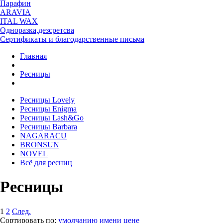
Парафин
ARAVIA
ITAL WAX
Одноразка,дезсретсва
Сертификаты и благодарственные письма
Главная
Ресницы
Ресницы Lovely
Ресницы Enigma
Ресницы Lash&Go
Ресницы Barbara
NAGARACU
BRONSUN
NOVEL
Всё для ресниц
Ресницы
1
2
След.
Сортировать по:
умолчанию
имени
цене