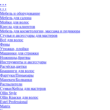
• • •
• • •
Мебель и оборудование
Мебель для салона
Мойки для волос
Кресла для клиентов
Мебель для косметологии, массажа и педикюра
Стулья и аксессуары для мастеров
Всё для волос
Фены
Утюжки, плойки
Машинки для стрижки
Ножницы,бритвы
Инструменты и аксессуары
Расчёски,щетки
Брашинги для волос
Фартуки/Пеньюары
Манекен/Болванки
Распылители
Сумки/Кейсы для мастеров
Ollin Style
Ollin Краски для волос
Estel Professional
Matrix