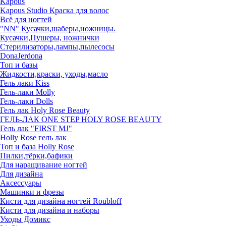
Kapous
Kapous Studio Краска для волос
Всё для ногтей
"NN" Кусачки,шаберы,ножницы.
Кусачки,Пушеры, ножнички
Стерилизаторы,лампы,пылесосы
DonaJerdona
Топ и базы
Жидкости,краски, уходы,масло
Гель лаки Kiss
Гель-лаки Molly
Гель-лаки Dolls
Гель лак Holy Rose Beauty
ГЕЛЬ-ЛАК ONE STEP HOLY ROSE BEAUTY
Гель лак "FIRST MJ"
Нolly Rose гель лак
Топ и база Нolly Rose
Пилки,тёрки,бафики
Для наращивание ногтей
Для дизайна
Аксессуары
Машинки и фрезы
Кисти для дизайна ногтей Roubloff
Кисти для дизайна и наборы
Уходы Домикс