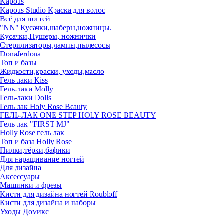
Kapous
Kapous Studio Краска для волос
Всё для ногтей
"NN" Кусачки,шаберы,ножницы.
Кусачки,Пушеры, ножнички
Стерилизаторы,лампы,пылесосы
DonaJerdona
Топ и базы
Жидкости,краски, уходы,масло
Гель лаки Kiss
Гель-лаки Molly
Гель-лаки Dolls
Гель лак Holy Rose Beauty
ГЕЛЬ-ЛАК ONE STEP HOLY ROSE BEAUTY
Гель лак "FIRST MJ"
Нolly Rose гель лак
Топ и база Нolly Rose
Пилки,тёрки,бафики
Для наращивание ногтей
Для дизайна
Аксессуары
Машинки и фрезы
Кисти для дизайна ногтей Roubloff
Кисти для дизайна и наборы
Уходы Домикс