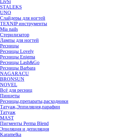
LivSi
STALEKS
UNO
Слайдеры для ногтей
TEXNIP инструменты
Mia nails
Стерилизатор
Лампы для ногтей
Ресницы
Ресницы Lovely
Ресницы Enigma
Ресницы Lash&Go
Ресницы Barbara
NAGARACU
BRONSUN
NOVEL
Всё для ресниц
Пинцеты
Ресницы,препараты,расходники
Татуаж,Эппиляция,парафин
Татуаж
MAST
Пигменты Perma Blend
Эпиляция и депиляция
Karamelka