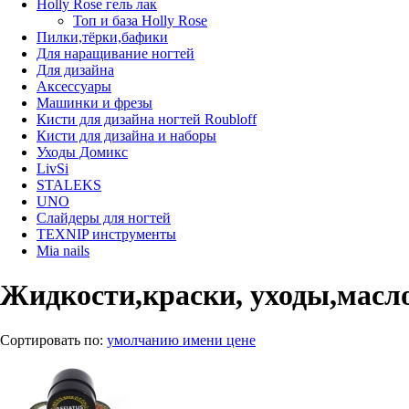
Нolly Rose гель лак
Топ и база Нolly Rose
Пилки,тёрки,бафики
Для наращивание ногтей
Для дизайна
Аксессуары
Машинки и фрезы
Кисти для дизайна ногтей Roubloff
Кисти для дизайна и наборы
Уходы Домикс
LivSi
STALEKS
UNO
Слайдеры для ногтей
TEXNIP инструменты
Mia nails
Жидкости,краски, уходы,масл
Сортировать по:
умолчанию
имени
цене