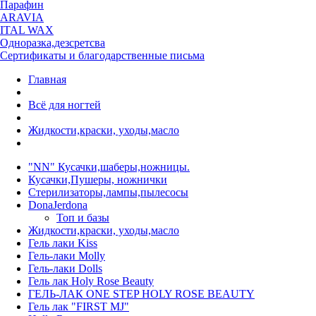
Парафин
ARAVIA
ITAL WAX
Одноразка,дезсретсва
Сертификаты и благодарственные письма
Главная
Всё для ногтей
Жидкости,краски, уходы,масло
"NN" Кусачки,шаберы,ножницы.
Кусачки,Пушеры, ножнички
Стерилизаторы,лампы,пылесосы
DonaJerdona
Топ и базы
Жидкости,краски, уходы,масло
Гель лаки Kiss
Гель-лаки Molly
Гель-лаки Dolls
Гель лак Holy Rose Beauty
ГЕЛЬ-ЛАК ONE STEP HOLY ROSE BEAUTY
Гель лак "FIRST MJ"