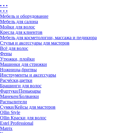
• • •
• • •
Мебель и оборудование
Мебель для салона
Мойки для волос
Кресла для клиентов
Мебель для косметологии, массажа и педикюра
Стулья и аксессуары для мастеров
Всё для волос
Фены
Утюжки, плойки
Машинки для стрижки
Ножницы,бритвы
Инструменты и аксессуары
Расчёски,щетки
Брашинги для волос
Фартуки/Пеньюары
Манекен/Болванки
Распылители
Сумки/Кейсы для мастеров
Ollin Style
Ollin Краски для волос
Estel Professional
Matrix