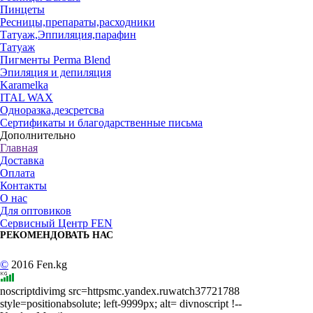
Пинцеты
Ресницы,препараты,расходники
Татуаж,Эппиляция,парафин
Татуаж
Пигменты Perma Blend
Эпиляция и депиляция
Karamelka
ITAL WAX
Одноразка,дезсретсва
Сертификаты и благодарственные письма
Дополнительно
Главная
Доставка
Оплата
Контакты
О нас
Для оптовиков
Сервисный Центр FEN
РЕКОМЕНДОВАТЬ НАС
©
2016 Fen.kg
noscriptdivimg src=httpsmc.yandex.ruwatch37721788
style=positionabsolute; left-9999px; alt= divnoscript !--