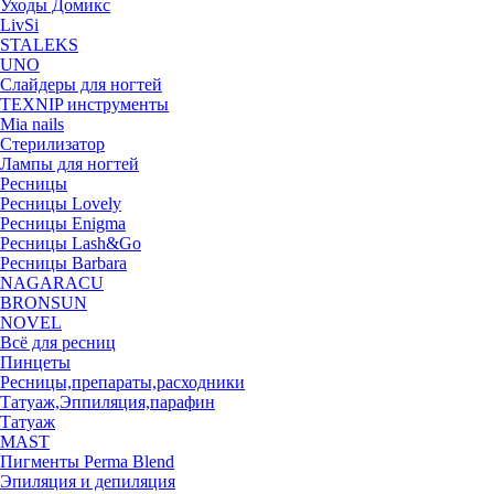
Уходы Домикс
LivSi
STALEKS
UNO
Слайдеры для ногтей
TEXNIP инструменты
Mia nails
Стерилизатор
Лампы для ногтей
Ресницы
Ресницы Lovely
Ресницы Enigma
Ресницы Lash&Go
Ресницы Barbara
NAGARACU
BRONSUN
NOVEL
Всё для ресниц
Пинцеты
Ресницы,препараты,расходники
Татуаж,Эппиляция,парафин
Татуаж
MAST
Пигменты Perma Blend
Эпиляция и депиляция