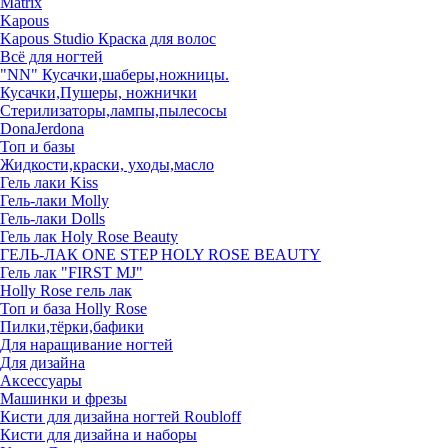
Matrix
Kapous
Kapous Studio Краска для волос
Всё для ногтей
"NN" Кусачки,шаберы,ножницы.
Кусачки,Пушеры, ножнички
Стерилизаторы,лампы,пылесосы
DonaJerdona
Топ и базы
Жидкости,краски, уходы,масло
Гель лаки Kiss
Гель-лаки Molly
Гель-лаки Dolls
Гель лак Holy Rose Beauty
ГЕЛЬ-ЛАК ONE STEP HOLY ROSE BEAUTY
Гель лак "FIRST MJ"
Нolly Rose гель лак
Топ и база Нolly Rose
Пилки,тёрки,бафики
Для наращивание ногтей
Для дизайна
Аксессуары
Машинки и фрезы
Кисти для дизайна ногтей Roubloff
Кисти для дизайна и наборы