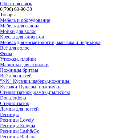
Обратная связь
0(706) 60-90-30
Товары
Мебель и оборудование
Мебель для салона
Мойки для волос
Кресла для клиентов
Мебель для косметологии, массажа и педикюра
Всё для волос
Фены
Утюжки, плойки
Машинки для стрижки
Ножницы,бритвы
Всё для ногтей
"NN" Кусачки,шаберы,ножницы.
Кусачки,Пушеры, ножнички
Стерилизаторы,лампы,пылесосы
DonaJerdona
Стерилизатор
Лампы для ногтей
Ресницы
Ресницы Lovely
Ресницы Enigma
Ресницы Lash&Go
Ресницы Barbara