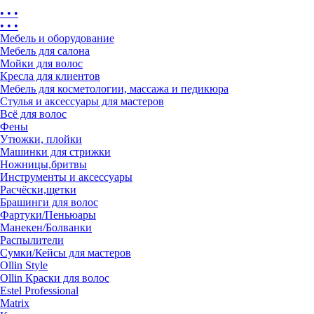
• • •
• • •
Мебель и оборудование
Мебель для салона
Мойки для волос
Кресла для клиентов
Мебель для косметологии, массажа и педикюра
Стулья и аксессуары для мастеров
Всё для волос
Фены
Утюжки, плойки
Машинки для стрижки
Ножницы,бритвы
Инструменты и аксессуары
Расчёски,щетки
Брашинги для волос
Фартуки/Пеньюары
Манекен/Болванки
Распылители
Сумки/Кейсы для мастеров
Ollin Style
Ollin Краски для волос
Estel Professional
Matrix