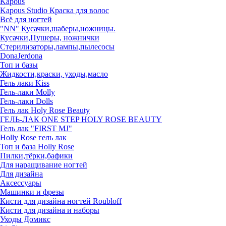
Kapous
Kapous Studio Краска для волос
Всё для ногтей
"NN" Кусачки,шаберы,ножницы.
Кусачки,Пушеры, ножнички
Стерилизаторы,лампы,пылесосы
DonaJerdona
Топ и базы
Жидкости,краски, уходы,масло
Гель лаки Kiss
Гель-лаки Molly
Гель-лаки Dolls
Гель лак Holy Rose Beauty
ГЕЛЬ-ЛАК ONE STEP HOLY ROSE BEAUTY
Гель лак "FIRST MJ"
Нolly Rose гель лак
Топ и база Нolly Rose
Пилки,тёрки,бафики
Для наращивание ногтей
Для дизайна
Аксессуары
Машинки и фрезы
Кисти для дизайна ногтей Roubloff
Кисти для дизайна и наборы
Уходы Домикс