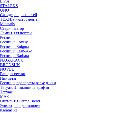
LivSi
STALEKS
UNO
Слайдеры для ногтей
TEXNIP инструменты
Mia nails
Стерилизатор
Лампы для ногтей
Ресницы
Ресницы Lovely
Ресницы Enigma
Ресницы Lash&Go
Ресницы Barbara
NAGARACU
BRONSUN
NOVEL
Всё для ресниц
Пинцеты
Ресницы,препараты,расходники
Татуаж,Эппиляция,парафин
Татуаж
MAST
Пигменты Perma Blend
Эпиляция и депиляция
Karamelka