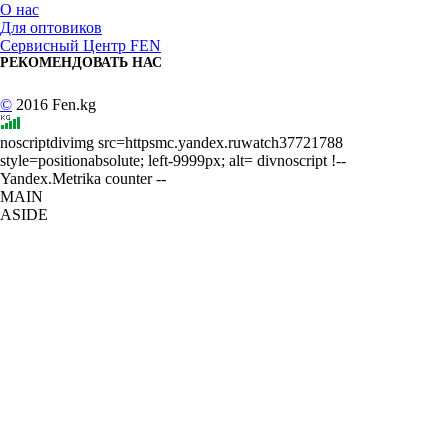
О нас
Для оптовиков
Сервисный Центр FEN
РЕКОМЕНДОВАТЬ НАС
©
2016 Fen.kg
noscriptdivimg src=httpsmc.yandex.ruwatch37721788
style=positionabsolute; left-9999px; alt= divnoscript !--
Yandex.Metrika counter --
MAIN
ASIDE