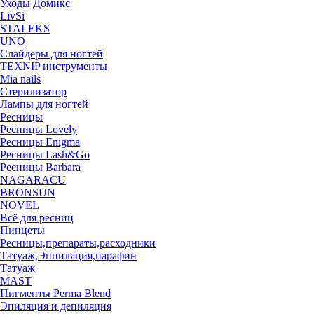
Уходы Домикс
LivSi
STALEKS
UNO
Слайдеры для ногтей
TEXNIP инструменты
Mia nails
Стерилизатор
Лампы для ногтей
Ресницы
Ресницы Lovely
Ресницы Enigma
Ресницы Lash&Go
Ресницы Barbara
NAGARACU
BRONSUN
NOVEL
Всё для ресниц
Пинцеты
Ресницы,препараты,расходники
Татуаж,Эппиляция,парафин
Татуаж
MAST
Пигменты Perma Blend
Эпиляция и депиляция