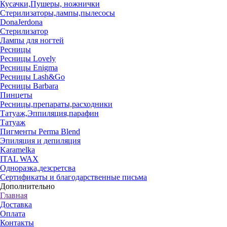
Кусачки,Пушеры, ножнички
Стерилизаторы,лампы,пылесосы
DonaJerdona
Стерилизатор
Лампы для ногтей
Ресницы
Ресницы Lovely
Ресницы Enigma
Ресницы Lash&Go
Ресницы Barbara
Пинцеты
Ресницы,препараты,расходники
Татуаж,Эппиляция,парафин
Татуаж
Пигменты Perma Blend
Эпиляция и депиляция
Karamelka
ITAL WAX
Одноразка,дезсретсва
Сертификаты и благодарственные письма
Дополнительно
Главная
Доставка
Оплата
Контакты