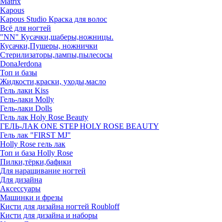
Matrix
Kapous
Kapous Studio Краска для волос
Всё для ногтей
"NN" Кусачки,шаберы,ножницы.
Кусачки,Пушеры, ножнички
Стерилизаторы,лампы,пылесосы
DonaJerdona
Топ и базы
Жидкости,краски, уходы,масло
Гель лаки Kiss
Гель-лаки Molly
Гель-лаки Dolls
Гель лак Holy Rose Beauty
ГЕЛЬ-ЛАК ONE STEP HOLY ROSE BEAUTY
Гель лак "FIRST MJ"
Нolly Rose гель лак
Топ и база Нolly Rose
Пилки,тёрки,бафики
Для наращивание ногтей
Для дизайна
Аксессуары
Машинки и фрезы
Кисти для дизайна ногтей Roubloff
Кисти для дизайна и наборы