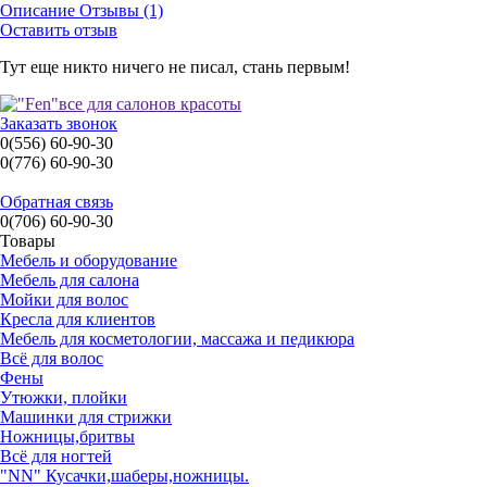
обслуживании инструмента, за счет
Описание
Отзывы (1)
оригинальной перевернутой заклепки
Оставить отзыв
дополнительная стойкость инструмента к
коррозии, которая обеспечивается
Тут еще никто ничего не писал, стань первым!
полировкой пастой ГОИ
нержавеющая сталь 40Х13
Заказать звонок
0(556) 60-90-30
0(776) 60-90-30
Обратная связь
0(706) 60-90-30
Товары
Мебель и оборудование
Мебель для салона
Мойки для волос
Кресла для клиентов
Мебель для косметологии, массажа и педикюра
Всё для волос
Фены
Утюжки, плойки
Машинки для стрижки
Ножницы,бритвы
Всё для ногтей
"NN" Кусачки,шаберы,ножницы.