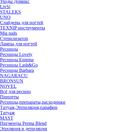
Уходы Домикс
LivSi
STALEKS
UNO
Слайдеры для ногтей
TEXNIP инструменты
Mia nails
Стерилизатор
Лампы для ногтей
Ресницы
Ресницы Lovely
Ресницы Enigma
Ресницы Lash&Go
Ресницы Barbara
NAGARACU
BRONSUN
NOVEL
Всё для ресниц
Пинцеты
Ресницы,препараты,расходники
Татуаж,Эппиляция,парафин
Татуаж
MAST
Пигменты Perma Blend
Эпиляция и депиляция