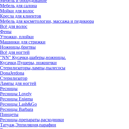
Мебель и оборудование
Мебель для салона
Мойки для волос
Кресла для клиентов
Мебель для косметологии, массажа и педикюра
Всё для волос
Фены
Утюжки, плойки
Машинки для стрижки
Ножницы,бритвы
Всё для ногтей
"NN" Кусачки,шаберы,ножницы.
Кусачки,Пушеры, ножнички
Стерилизаторы,лампы,пылесосы
DonaJerdona
Стерилизатор
Лампы для ногтей
Ресницы
Ресницы Lovely
Ресницы Enigma
Ресницы Lash&Go
Ресницы Barbara
Пинцеты
Ресницы,препараты,расходники
Татуаж,Эппиляция,парафин