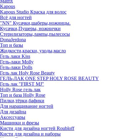
Matrix
Kapous
Kapous Studio Краска для волос
Всё для ногтей
"NN" Кусачки,шаберы,ножницы.
Кусачки,Пушеры, ножнички
Стерилизаторы,лампы,пылесосы
DonaJerdona
Топ и базы
Жидкости,краски, уходы,масло
Гель лаки Kiss
Гель-лаки Molly
Гель-лаки Dolls
Гель лак Holy Rose Beauty
ГЕЛЬ-ЛАК ONE STEP HOLY ROSE BEAUTY
Гель лак "FIRST MJ"
Нolly Rose гель лак
Топ и база Нolly Rose
Пилки,тёрки,бафики
Для наращивание ногтей
Для дизайна
Аксессуары
Машинки и фрезы
Кисти для дизайна ногтей Roubloff
Кисти для дизайна и наборы