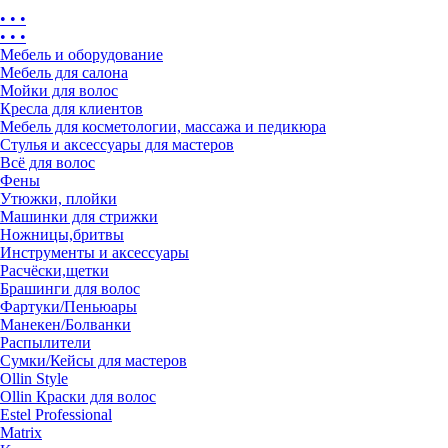
• • •
• • •
Мебель и оборудование
Мебель для салона
Мойки для волос
Кресла для клиентов
Мебель для косметологии, массажа и педикюра
Стулья и аксессуары для мастеров
Всё для волос
Фены
Утюжки, плойки
Машинки для стрижки
Ножницы,бритвы
Инструменты и аксессуары
Расчёски,щетки
Брашинги для волос
Фартуки/Пеньюары
Манекен/Болванки
Распылители
Сумки/Кейсы для мастеров
Ollin Style
Ollin Краски для волос
Estel Professional
Matrix