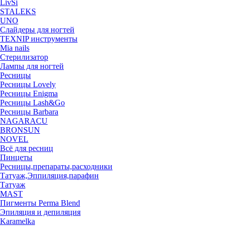
LivSi
STALEKS
UNO
Слайдеры для ногтей
TEXNIP инструменты
Mia nails
Стерилизатор
Лампы для ногтей
Ресницы
Ресницы Lovely
Ресницы Enigma
Ресницы Lash&Go
Ресницы Barbara
NAGARACU
BRONSUN
NOVEL
Всё для ресниц
Пинцеты
Ресницы,препараты,расходники
Татуаж,Эппиляция,парафин
Татуаж
MAST
Пигменты Perma Blend
Эпиляция и депиляция
Karamelka