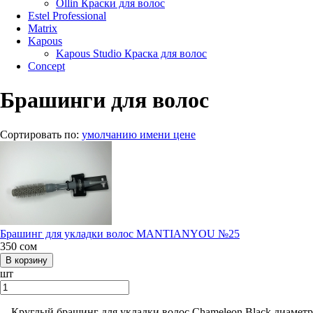
Ollin Краски для волос
Estel Professional
Matrix
Kapous
Kapous Studio Краска для волос
Concept
Брашинги для волос
Сортировать по:
умолчанию
имени
цене
Брашинг для укладки волос MANTIANYOU №25
350
сом
шт
Круглый брашинг для укладки волос Chameleon Black диаметром