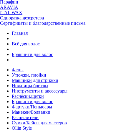
Парафин
ARAVIA
ITAL WAX
Одноразка,дезсретсва
Сертификаты и благодарственные письма
Главная
Всё для волос
Брашинги для волос
Фены
Утюжки, плойки
Машинки для стрижки
Ножницы,бритвы
Инструменты и аксессуары
Расчёски,щетки
Брашинги для волос
Фартуки/Пеньюары
Манекен/Болванки
Распылители
Сумки/Кейсы для мастеров
Ollin Style