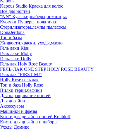
Kapous
Kapous Studio Краска для волос
Всё для ногтей
"NN" Кусачки,шаберы,ножницы.
Кусачки,Пушеры, ножнички
Стерилизаторы,лампы,пылесосы
DonaJerdona
Топ и базы
Жидкости,краски, уходы,масло
Гель лаки Kiss
Гель-лаки Molly
Гель-лаки Dolls
Гель лак Holy Rose Beauty
ГЕЛЬ-ЛАК ONE STEP HOLY ROSE BEAUTY
Гель лак "FIRST MJ"
Нolly Rose гель лак
Топ и база Нolly Rose
Пилки,тёрки,бафики
Для наращивание ногтей
Для дизайна
Аксессуары
Машинки и фрезы
Кисти для дизайна ногтей Roubloff
Кисти для дизайна и наборы
Уходы Домикс